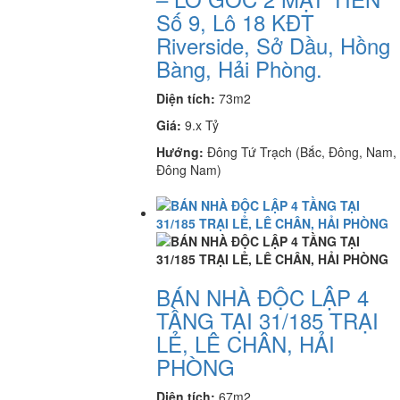
Số 9, Lô 18 KĐT
Riverside, Sở Dầu, Hồng
Bàng, Hải Phòng.
Diện tích:
73m2
Giá:
9.x Tỷ
Hướng:
Đông Tứ Trạch (Bắc, Đông, Nam,
Đông Nam)
BÁN NHÀ ĐỘC LẬP 4
TẦNG TẠI 31/185 TRẠI
LẺ, LÊ CHÂN, HẢI
PHÒNG
Diện tích:
67m2