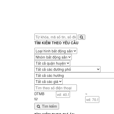
TÌM KIẾM THEO YÊU CẦU
DTMB
~
từ
Tìm kiếm