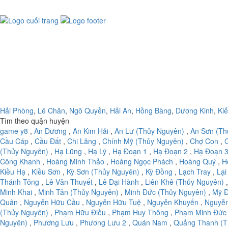
Hải Phòng
,
Lê Chân
,
Ngô Quyền
,
Hải An
,
Hồng Bàng
,
Dương Kinh
,
Ki
Tìm theo quận huyện
game y8
,
An Dương
,
An Kim Hải
,
An Lư (Thủy Nguyên)
,
An Sơn (Th
Cầu Cáp
,
Cầu Đất
,
Chi Lăng
,
Chính Mỹ (Thủy Nguyên)
,
Chợ Con
,
(Thủy Nguyên)
,
Hạ Lũng
,
Hạ Lý
,
Hạ Đoạn 1
,
Hạ Đoạn 2
,
Hạ Đoạn 
Công Khanh
,
Hoàng Minh Thảo
,
Hoàng Ngọc Phách
,
Hoàng Quý
,
H
Kiều Hạ
,
Kiều Sơn
,
Kỳ Sơn (Thủy Nguyên)
,
Kỳ Đồng
,
Lạch Tray
,
Lại
Thánh Tông
,
Lê Văn Thuyết
,
Lê Đại Hành
,
Liên Khê (Thủy Nguyên)
Minh Khai
,
Minh Tân (Thủy Nguyên)
,
Minh Đức (Thủy Nguyên)
,
Mỹ Đ
Quân
,
Nguyễn Hữu Cầu
,
Nguyễn Hữu Tuệ
,
Nguyễn Khuyến
,
Nguyễ
(Thủy Nguyên)
,
Phạm Hữu Điều
,
Phạm Huy Thông
,
Phạm Minh Đức
Nguyên)
,
Phương Lưu
,
Phương Lưu 2
,
Quán Nam
,
Quảng Thanh (T