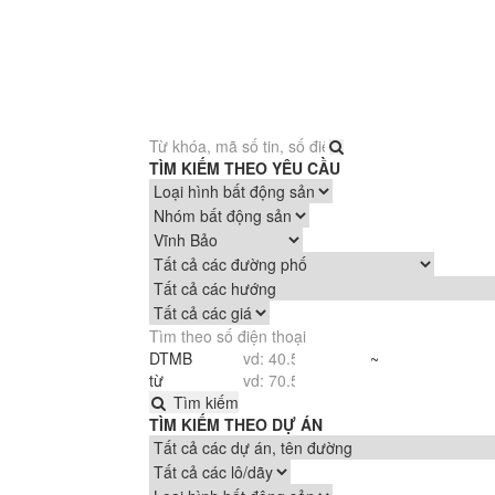
TÌM KIẾM THEO YÊU CẦU
DTMB
~
từ
Tìm kiếm
TÌM KIẾM THEO DỰ ÁN