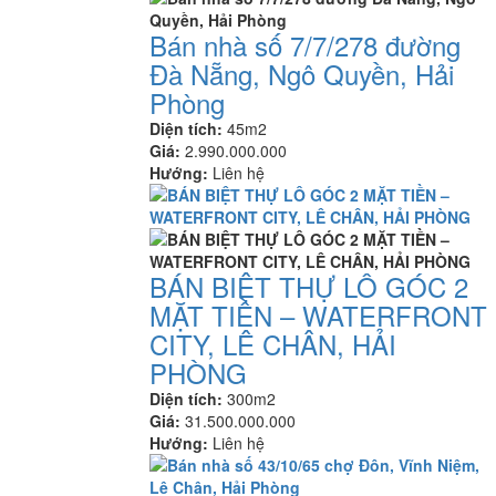
Bán nhà số 7/7/278 đường
Đà Nẵng, Ngô Quyền, Hải
Phòng
Diện tích:
45m2
Giá:
2.990.000.000
Hướng:
Liên hệ
BÁN BIỆT THỰ LÔ GÓC 2
MẶT TIỀN – WATERFRONT
CITY, LÊ CHÂN, HẢI
PHÒNG
Diện tích:
300m2
Giá:
31.500.000.000
Hướng:
Liên hệ