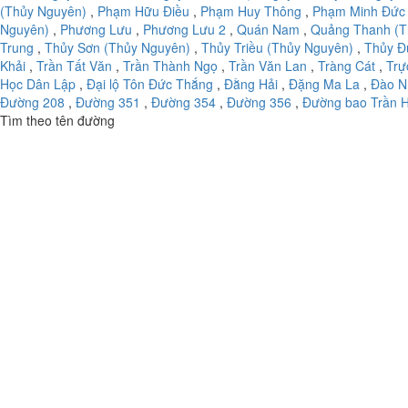
(Thủy Nguyên)
,
Phạm Hữu Điều
,
Phạm Huy Thông
,
Phạm Minh Đức
Nguyên)
,
Phương Lưu
,
Phương Lưu 2
,
Quán Nam
,
Quảng Thanh (T
Trung
,
Thủy Sơn (Thủy Nguyên)
,
Thủy Triều (Thủy Nguyên)
,
Thủy Đ
Khải
,
Trần Tất Văn
,
Trần Thành Ngọ
,
Trần Văn Lan
,
Tràng Cát
,
Trự
Học Dân Lập
,
Đại lộ Tôn Đức Thắng
,
Đằng Hải
,
Đặng Ma La
,
Đào N
Đường 208
,
Đường 351
,
Đường 354
,
Đường 356
,
Đường bao Trần 
Tìm theo tên đường