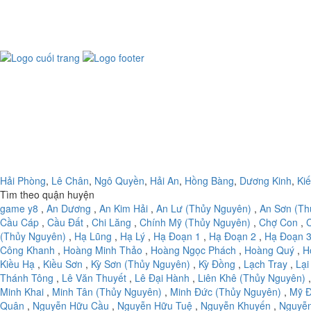
Hải Phòng
,
Lê Chân
,
Ngô Quyền
,
Hải An
,
Hồng Bàng
,
Dương Kinh
,
Ki
Tìm theo quận huyện
game y8
,
An Dương
,
An Kim Hải
,
An Lư (Thủy Nguyên)
,
An Sơn (Th
Cầu Cáp
,
Cầu Đất
,
Chi Lăng
,
Chính Mỹ (Thủy Nguyên)
,
Chợ Con
,
(Thủy Nguyên)
,
Hạ Lũng
,
Hạ Lý
,
Hạ Đoạn 1
,
Hạ Đoạn 2
,
Hạ Đoạn 
Công Khanh
,
Hoàng Minh Thảo
,
Hoàng Ngọc Phách
,
Hoàng Quý
,
H
Kiều Hạ
,
Kiều Sơn
,
Kỳ Sơn (Thủy Nguyên)
,
Kỳ Đồng
,
Lạch Tray
,
Lại
Thánh Tông
,
Lê Văn Thuyết
,
Lê Đại Hành
,
Liên Khê (Thủy Nguyên)
Minh Khai
,
Minh Tân (Thủy Nguyên)
,
Minh Đức (Thủy Nguyên)
,
Mỹ Đ
Quân
,
Nguyễn Hữu Cầu
,
Nguyễn Hữu Tuệ
,
Nguyễn Khuyến
,
Nguyễ