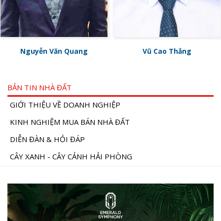
Nguyễn Văn Quang
Vũ Cao Thắng
BẢN TIN NHÀ ĐẤT
GIỚI THIỆU VỀ DOANH NGHIỆP
KINH NGHIỆM MUA BÁN NHÀ ĐẤT
DIỄN ĐÀN & HỎI ĐÁP
CÂY XANH - CÂY CẢNH HẢI PHÒNG