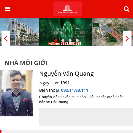
Tất cả
Tất cả
Tất cả
Tất cả
Đất Mặt Đường
Đất xây nhà xưởng - khu công nghiệp
Nội thất văn phòng/căn hộ
Đất xây nhà xưởng - khu công nghiệp
Nhà ở cao cấp
Nhà phố thương mại
Đất nghĩa trang
Nhà phố thương mại
NHÀ MÔI GIỚI
Nội thất văn phòng/căn hộ
Nhà trọ - Phòng trọ
Đất xây nhà xưởng - khu công nghiệp
Nhà trọ - Phòng trọ
Nguyễn Văn Quang
Ngày sinh: 1991
Đất nghĩa trang
Nhà Liền Kề
Nhà phố thương mại
Nhà Liền Kề
Điện thoại:
092.11.88.111
Chuyên viên tư vấn mua bán - Đầu tư các dự án đất
Đất xây nhà xưởng - khu công nghiệp
Shophouse
Nhà trọ - Phòng trọ
Shophouse
nền tại Hải Phòng.
Nhà phố thương mại
Đất Phân Lô
Nhà Kinh Doanh
Đất Phân Lô
.
Nhà trọ - Phòng trọ
Tòa nhà - căn hộ
Nhà Liền Kề
Tòa nhà - căn hộ