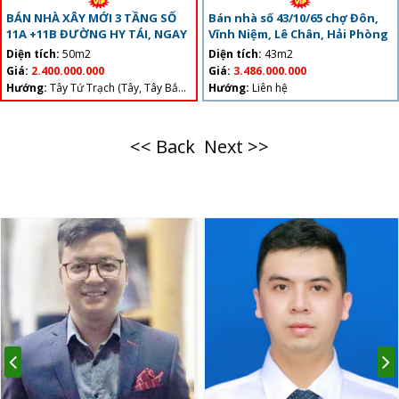
BÁN NHÀ XÂY MỚI 3 TẦNG SỐ
Bán nhà số 43/10/65 chợ Đôn,
11A +11B ĐƯỜNG HY TÁI, NGAY
Vĩnh Niệm, Lê Chân, Hải Phòng
ĐƯỜNG 351, AN DƯƠNG, HẢI
Diện tích:
50m2
Diện tích:
43m2
PHÒNG
Giá:
2.400.000.000
Giá:
3.486.000.000
Hướng:
Tây Tứ Trạch (Tây, Tây Bắc,
Hướng:
Liên hệ
Tây Nam, Đông Bắc)
<< Back
Next >>