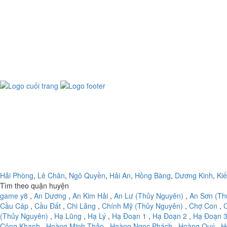
Hải Phòng
,
Lê Chân
,
Ngô Quyền
,
Hải An
,
Hồng Bàng
,
Dương Kinh
,
Ki
Tìm theo quận huyện
game y8
,
An Dương
,
An Kim Hải
,
An Lư (Thủy Nguyên)
,
An Sơn (Th
Cầu Cáp
,
Cầu Đất
,
Chi Lăng
,
Chính Mỹ (Thủy Nguyên)
,
Chợ Con
,
(Thủy Nguyên)
,
Hạ Lũng
,
Hạ Lý
,
Hạ Đoạn 1
,
Hạ Đoạn 2
,
Hạ Đoạn 
Công Khanh
,
Hoàng Minh Thảo
,
Hoàng Ngọc Phách
,
Hoàng Quý
,
H