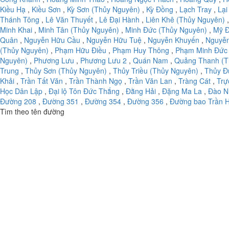
Kiều Hạ
,
Kiều Sơn
,
Kỳ Sơn (Thủy Nguyên)
,
Kỳ Đồng
,
Lạch Tray
,
Lại
Thánh Tông
,
Lê Văn Thuyết
,
Lê Đại Hành
,
Liên Khê (Thủy Nguyên)
Minh Khai
,
Minh Tân (Thủy Nguyên)
,
Minh Đức (Thủy Nguyên)
,
Mỹ Đ
Quân
,
Nguyễn Hữu Cầu
,
Nguyễn Hữu Tuệ
,
Nguyễn Khuyến
,
Nguyễ
(Thủy Nguyên)
,
Phạm Hữu Điều
,
Phạm Huy Thông
,
Phạm Minh Đức
Nguyên)
,
Phương Lưu
,
Phương Lưu 2
,
Quán Nam
,
Quảng Thanh (T
Trung
,
Thủy Sơn (Thủy Nguyên)
,
Thủy Triều (Thủy Nguyên)
,
Thủy Đ
Khải
,
Trần Tất Văn
,
Trần Thành Ngọ
,
Trần Văn Lan
,
Tràng Cát
,
Trự
Học Dân Lập
,
Đại lộ Tôn Đức Thắng
,
Đằng Hải
,
Đặng Ma La
,
Đào N
Đường 208
,
Đường 351
,
Đường 354
,
Đường 356
,
Đường bao Trần 
Tìm theo tên đường