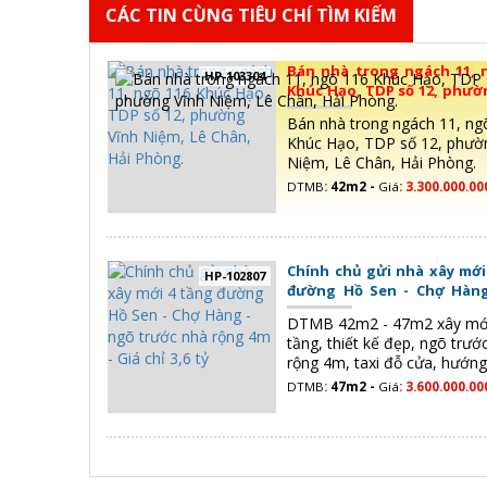
CÁC TIN CÙNG TIÊU CHÍ TÌM KIẾM
Bán nhà trong ngách 11, 
HP-103304
Khúc Hạo, TDP số 12, phườ
Niệm, Lê Chân, Hải Phòng.
Bán nhà trong ngách 11, ng
Khúc Hạo, TDP số 12, phườ
Niệm, Lê Chân, Hải Phòng.
DTMB
:
42m2 -
Giá
:
3.300.000.0
Chính chủ gửi nhà xây mới
HP-102807
đường Hồ Sen - Chợ Hàng
trước nhà rộng 4m - Giá chỉ 
DTMB 42m2 - 47m2 xây mớ
tầng, thiết kế đẹp, ngõ trướ
rộng 4m, taxi đỗ cửa, hướn
nam và Đông bắc
DTMB
:
47m2 -
Giá
:
3.600.000.0