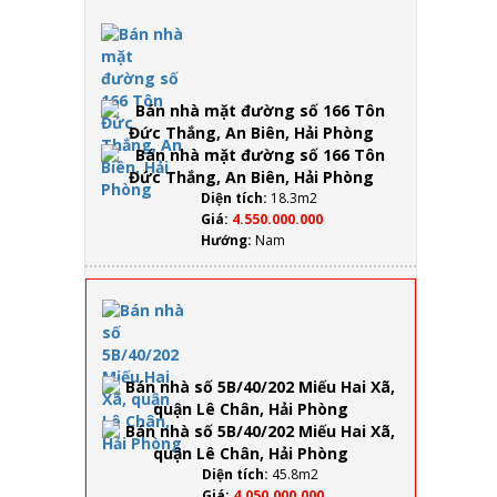
Sao
Bán
Đỏ
nhà
ngay
mặt
chân
đường
Cầu
số 166
Rào 2
Tôn
Đức
Thắng,
An
Diện tích:
18.3m2
Biên,
Giá:
4.550.000.000
Hải
Hướng:
Nam
Phòng
Bán nhà
số
5B/40/202
Miếu Hai
Xã, quận
Lê Chân,
Hải
Phòng
Diện tích:
45.8m2
Giá:
4.050.000.000