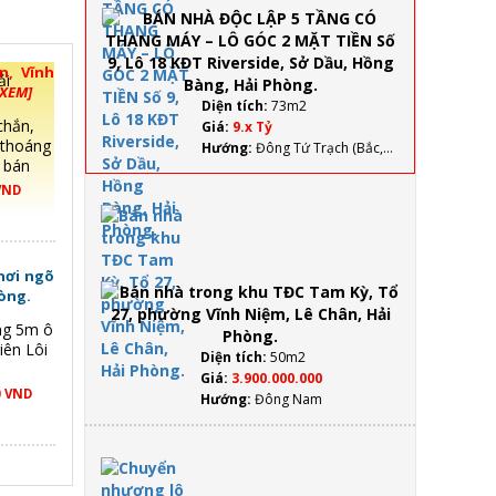
MÁY – LÔ
GÓC 2
MẶT TIỀN
n, Vĩnh
Số 9, Lô
 XEM]
18 KĐT
Diện tích:
73m2
Riverside,
chắn,
Giá:
9.x Tỷ
Sở Dầu,
, thoáng
Hướng:
Đông Tứ Trạch (Bắc,
Hồng
 bán
Đông, Nam, Đông Nam)
Bàng, Hải
VND
Phòng.
Bán nhà
trong
khu
TĐC
nơi ngõ
Tam Kỳ,
hòng.
Tổ 27,
ộng 5m ô
phường
iên Lôi
Vĩnh
Diện tích:
50m2
Niệm,
Giá:
3.900.000.000
Lê
0 VND
Hướng:
Đông Nam
Chân,
Hải
Phòng.
Chuyển
nhượng