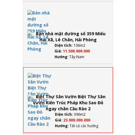
Hải
Phòng
Bán
nhà
mặt
đường
số 359
Miếu
Hai
Diện tích:
106m2
Xã, Lê
Giá:
11.500.000.000
Chân,
Hướng:
Tây Nam
Hải
Phòng
Biệt
Thự
Sân
Vườn
Biệt
Thự
Sân
Vườn
Diện tích:
396m2
Kiến
Giá:
23.000.000.000
Trúc
Hướng:
Tất cả các hướng
Pháp
Khu