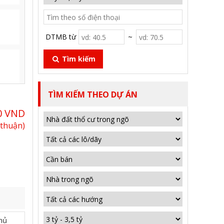
DTMB từ
~
Tìm kiếm
TÌM KIẾM THEO DỰ ÁN
0 VND
 thuận)
hủ