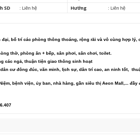
ch SD
:
Liên hệ
Hướng
:
Liên hệ
ện đại, bố trí các phòng thông thoáng, rộng rãi và vô cùng hợp lý,
ng thờ, phòng ăn + bếp, sân phơi, sân chơi, toilet.
ng các ngả, thuận tiện giao thông sinh hoạt
dân cư đông đúc, văn minh, lịch sự, dân trí cao, an ninh tốt, thu
iệm, bệnh viện, ủy ban, nhà hàng, gần siêu thị Aeon Mall,... đầy
96.407