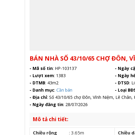
BÁN NHÀ SỐ 43/10/65 CHỢ ĐÔN, V
- Mã số tin
:
HP-103137
- Ngày c
- Lượt xem
:
1383
- Ngày h
- DTMB
:
43m2
- DTSD
:
Li
- Danh mục
:
Cần bán
- Loại BĐ
- Địa chỉ
:
Số 43/10/65 chợ Đôn, Vĩnh Niệm, Lê Chân, 
- Ngày đăng tin
:
28/07/2026
Mô tả chi tiết:
Chiều rộng
:
3.65m
Chiều d