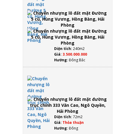
lô đất
mặt
Đường
5 cũ,
Hùng
Vương,
Hồng
Bàng,
Hải
Diện tích:
240m2
Phòng
Giá:
3.500.000.000
Hướng:
Đông Bắc
Chuyển
nhượng
lô đất
mặt
đường
trục
chính
333 Văn
Diện tích:
72m2
Cao,
Giá:
Thỏa thuận
Ngô
Hướng:
Đông
Quyền,