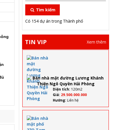
Tìm kiếm
Có 154 dự án trong Thành phố
 công
TIN VIP
Xem thêm
Bán
nhà
ận
mặt
đường
 đủ
Lương
Khánh
Thiện
Diện tích:
120m2
Ngô
Giá:
29.500.000.000
Quyền
Hướng:
Liên hệ
Hải
Phòng
Bán
nhà
mặt