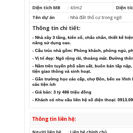
Diện tích MB
:
43m2
Diện tí
Tên dự án
:
Nhà đất thổ cư trong ngõ
Thông tin chi tiết:
- Nhà xây 3 tầng, kiên cố, chắc chắn, thiết kế hi
năng sử dụng cao.
- Cấu trúc nhà gồm: Phòng khách, phòng ngủ, phò
- Vị trí đẹp: Ngõ rộng rãi, thoáng mát. Đường thô
- Nằm trên tuyến phố sầm uất, buôn bán tấp nập, 
tiện giao thông và sinh hoạt.
- Gần trường học các cấp, chợ Đôn, bến xe Vĩnh N
các tiện ích
- Giá bán: 3 tỷ 486 triệu đồng
- Khách có nhu cầu liên hệ số điện thoại: 0913.0
Thông tin liên hệ:
Người liên hệ
:
Liên hệ chính chủ