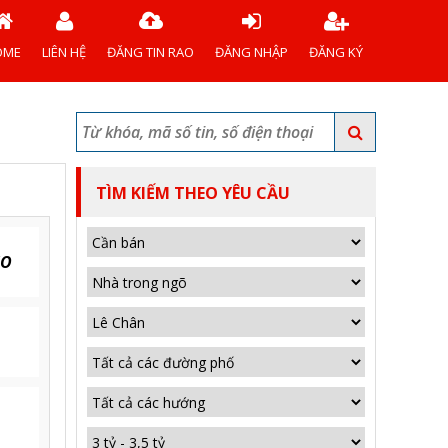
OME
LIÊN HỆ
ĐĂNG TIN RAO
ĐĂNG NHẬP
ĐĂNG KÝ
TÌM KIẾM THEO YÊU CẦU
EO