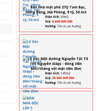
phố
27Q
Tam
Bạc,
Diện tích:
50m2
Hồng
Giá:
8.600.000.000
Bàng,
Hướng:
Tất cả các hướng
Hải
Phòng,
9 tỷ, 50
Lô Góc
m2
Mặt
đường
Nguyễn
Tất Tố (Võ
Nguyên
Giáp) -
dòng tiền
Diện tích:
145m2
60tr/tháng
Giá:
39.000.000.000
với mặt
Hướng:
Tất cả các hướng
tiền 25m
BÁN NHÀ
ĐỘC LẬP 5
TẦNG CÓ
THANG