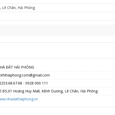
, Lê Chân, Hải Phòng
NHÀ ĐẤT HẢI PHÒNG
dothihaiphong.com@gmail.com
02253.68.67.68 - 0928 000 111
Số B5,01 Hoàng Huy Mall, Kênh Dương, Lê Chân, Hải Phòng.
ww.nhadathaiphong.vn