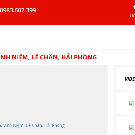
0983.602.399
H
ĨNH NIỆM, LÊ CHÂN, HẢI PHÒNG
VID