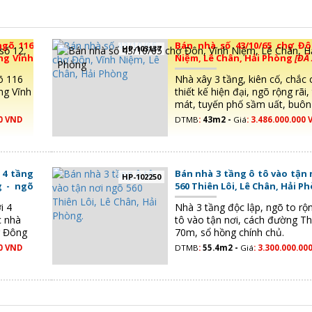
ngõ 116
Bán nhà số 43/10/65 chợ Đô
HP-103137
ng Vĩnh
Niệm, Lê Chân, Hải Phòng
[ĐÃ
õ 116
Nhà xây 3 tầng, kiên cố, chắc 
ng Vĩnh
thiết kế hiện đại, ngõ rộng rãi
mát, tuyến phố sầm uất, buôn
tấp nập, sổ đỏ chính chủ
00 VND
DTMB
:
43m2 -
Giá
:
3.486.000.000 
 4 tầng
Bán nhà 3 tầng ô tô vào tận 
HP-102250
 - ngõ
560 Thiên Lôi, Lê Chân, Hải P
3,6 tỷ
i 4
Nhà 3 tầng độc lập, ngõ to r
c nhà
tô vào tận nơi, cách đường Th
g Đông
70m, sổ hồng chính chủ.
00 VND
DTMB
:
55.4m2 -
Giá
:
3.300.000.00