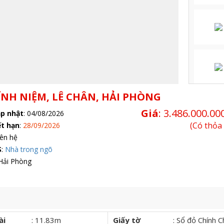
ĨNH NIỆM, LÊ CHÂN, HẢI PHÒNG
Giá
:
3.486.000.00
ập nhật
:
04/08/2026
(Có thỏa
ết hạn
:
28/09/2026
ên hệ
S
:
Nhà trong ngõ
Hải Phòng
ài
:
11.83m
Giấy tờ
:
Sổ đỏ Chính C