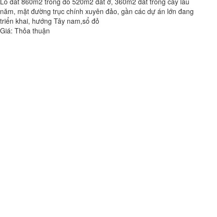
Lô đất 860m2 trong đó 520m2 đất ở, 360m2 đất trồng cây lâu
năm, mặt đường trục chính xuyên đảo, gần các dự án lớn đang
triển khai, hướng Tây nam,sổ đỏ
Giá: Thỏa thuận