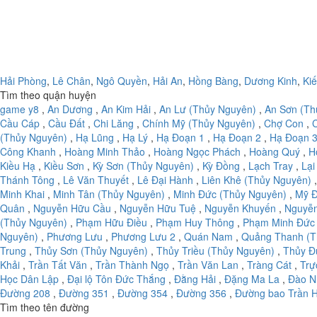
Hải Phòng
,
Lê Chân
,
Ngô Quyền
,
Hải An
,
Hồng Bàng
,
Dương Kinh
,
Ki
Tìm theo quận huyện
game y8
,
An Dương
,
An Kim Hải
,
An Lư (Thủy Nguyên)
,
An Sơn (Th
Cầu Cáp
,
Cầu Đất
,
Chi Lăng
,
Chính Mỹ (Thủy Nguyên)
,
Chợ Con
,
(Thủy Nguyên)
,
Hạ Lũng
,
Hạ Lý
,
Hạ Đoạn 1
,
Hạ Đoạn 2
,
Hạ Đoạn 
Công Khanh
,
Hoàng Minh Thảo
,
Hoàng Ngọc Phách
,
Hoàng Quý
,
H
Kiều Hạ
,
Kiều Sơn
,
Kỳ Sơn (Thủy Nguyên)
,
Kỳ Đồng
,
Lạch Tray
,
Lại
Thánh Tông
,
Lê Văn Thuyết
,
Lê Đại Hành
,
Liên Khê (Thủy Nguyên)
Minh Khai
,
Minh Tân (Thủy Nguyên)
,
Minh Đức (Thủy Nguyên)
,
Mỹ Đ
Quân
,
Nguyễn Hữu Cầu
,
Nguyễn Hữu Tuệ
,
Nguyễn Khuyến
,
Nguyễ
(Thủy Nguyên)
,
Phạm Hữu Điều
,
Phạm Huy Thông
,
Phạm Minh Đức
Nguyên)
,
Phương Lưu
,
Phương Lưu 2
,
Quán Nam
,
Quảng Thanh (T
Trung
,
Thủy Sơn (Thủy Nguyên)
,
Thủy Triều (Thủy Nguyên)
,
Thủy Đ
Khải
,
Trần Tất Văn
,
Trần Thành Ngọ
,
Trần Văn Lan
,
Tràng Cát
,
Trự
Học Dân Lập
,
Đại lộ Tôn Đức Thắng
,
Đằng Hải
,
Đặng Ma La
,
Đào N
Đường 208
,
Đường 351
,
Đường 354
,
Đường 356
,
Đường bao Trần 
Tìm theo tên đường