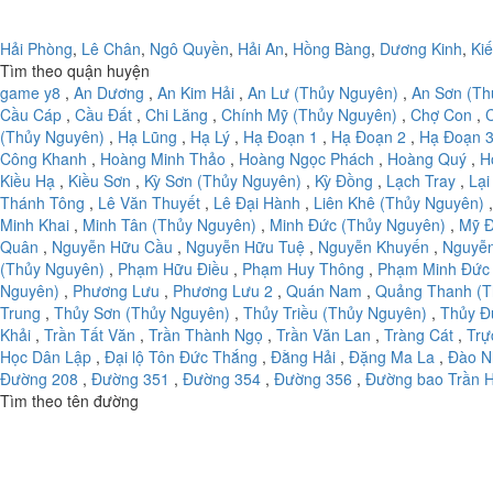
Hải Phòng
,
Lê Chân
,
Ngô Quyền
,
Hải An
,
Hồng Bàng
,
Dương Kinh
,
Ki
Tìm theo quận huyện
game y8
,
An Dương
,
An Kim Hải
,
An Lư (Thủy Nguyên)
,
An Sơn (Th
Cầu Cáp
,
Cầu Đất
,
Chi Lăng
,
Chính Mỹ (Thủy Nguyên)
,
Chợ Con
,
(Thủy Nguyên)
,
Hạ Lũng
,
Hạ Lý
,
Hạ Đoạn 1
,
Hạ Đoạn 2
,
Hạ Đoạn 
Công Khanh
,
Hoàng Minh Thảo
,
Hoàng Ngọc Phách
,
Hoàng Quý
,
H
Kiều Hạ
,
Kiều Sơn
,
Kỳ Sơn (Thủy Nguyên)
,
Kỳ Đồng
,
Lạch Tray
,
Lại
Thánh Tông
,
Lê Văn Thuyết
,
Lê Đại Hành
,
Liên Khê (Thủy Nguyên)
Minh Khai
,
Minh Tân (Thủy Nguyên)
,
Minh Đức (Thủy Nguyên)
,
Mỹ Đ
Quân
,
Nguyễn Hữu Cầu
,
Nguyễn Hữu Tuệ
,
Nguyễn Khuyến
,
Nguyễ
(Thủy Nguyên)
,
Phạm Hữu Điều
,
Phạm Huy Thông
,
Phạm Minh Đức
Nguyên)
,
Phương Lưu
,
Phương Lưu 2
,
Quán Nam
,
Quảng Thanh (T
Trung
,
Thủy Sơn (Thủy Nguyên)
,
Thủy Triều (Thủy Nguyên)
,
Thủy Đ
Khải
,
Trần Tất Văn
,
Trần Thành Ngọ
,
Trần Văn Lan
,
Tràng Cát
,
Trự
Học Dân Lập
,
Đại lộ Tôn Đức Thắng
,
Đằng Hải
,
Đặng Ma La
,
Đào N
Đường 208
,
Đường 351
,
Đường 354
,
Đường 356
,
Đường bao Trần 
Tìm theo tên đường