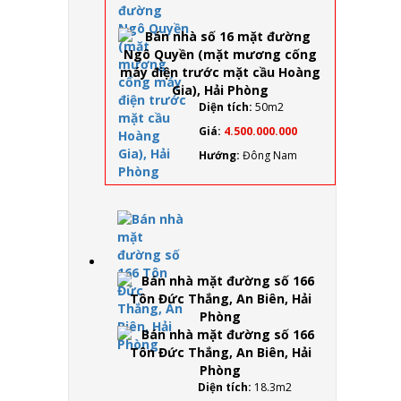
nhà số
16 mặt
đường
Ngô
Quyền
(mặt
mương
Diện tích:
50m2
cống
Giá:
4.500.000.000
máy
điện
Hướng:
Đông Nam
trước
mặt
cầu
Hoàng
Gia),
Bán
Hải
nhà
Phòng
mặt
đường
số 166
Tôn
Đức
Thắng,
An
Biên,
Diện tích:
18.3m2
Hải