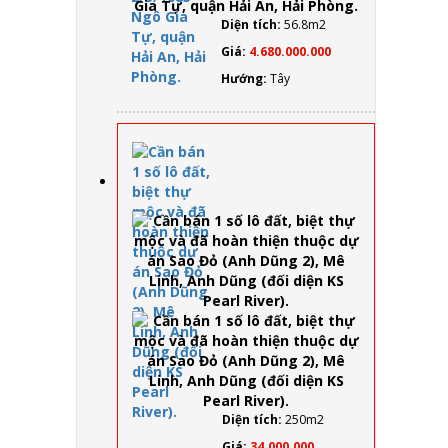
nhà 4
tầng
Diện tích:
56.8m2
nằm tại
Giá:
4.680.000.000
số
2/3/1085
Hướng:
Tây
Ngô
Gia Tự,
quận
Hải An,
Hải
Cần
Phòng.
bán 1
số lô
đất,
biệt
thự
mộc
và đã
hoàn
thiện
thuộc
dự án
Sao
Đỏ
(Anh
Diện tích:
250m2
Dũng
Giá:
34.000.000