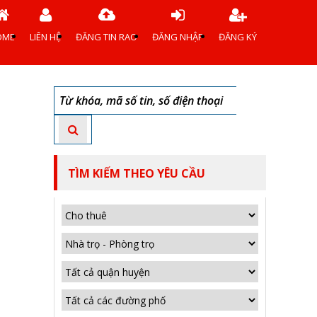
OME
LIÊN HỆ
ĐĂNG TIN RAO
ĐĂNG NHẬP
ĐĂNG KÝ
TÌM KIẾM THEO YÊU CẦU