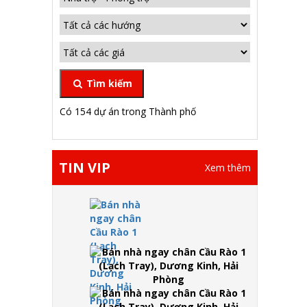
Tìm kiếm
Có 154 dự án trong Thành phố
TIN VIP
Xem thêm
Bán
nhà
ngay
chân
Cầu
Rào 1
(Lạch
Tray),