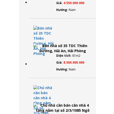
Phòng
Giá:
4.550.000.000
Hướng:
Nam
Bán
nhà số
35 TDC
Thiên
Đường,
Hải An,
Diện tích:
81m2
Hải
Giá:
8.500.000.000
Phòng
Hướng:
Nam
Chủ
nhà
cần
bán
căn