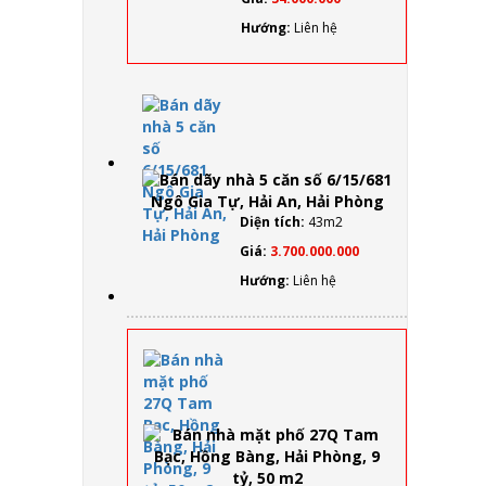
2), Mê
Linh,
Hướng:
Liên hệ
Anh
Dũng
(đối
diện
Bán
KS
dãy
Pearl
nhà 5
River).
căn số
6/15/681
Ngô
Diện tích:
43m2
Gia Tự,
Giá:
3.700.000.000
Hải An,
Hải
Hướng:
Liên hệ
Phòng
Bán
nhà
mặt
phố
27Q
Tam