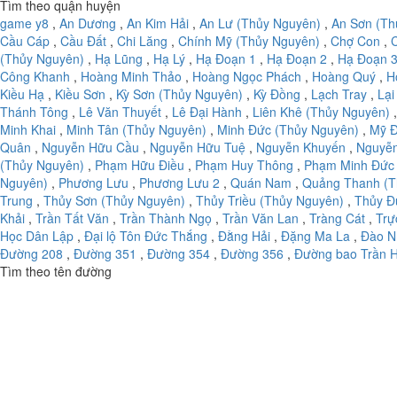
Tìm theo quận huyện
game y8
,
An Dương
,
An Kim Hải
,
An Lư (Thủy Nguyên)
,
An Sơn (Th
Cầu Cáp
,
Cầu Đất
,
Chi Lăng
,
Chính Mỹ (Thủy Nguyên)
,
Chợ Con
,
(Thủy Nguyên)
,
Hạ Lũng
,
Hạ Lý
,
Hạ Đoạn 1
,
Hạ Đoạn 2
,
Hạ Đoạn 
Công Khanh
,
Hoàng Minh Thảo
,
Hoàng Ngọc Phách
,
Hoàng Quý
,
H
Kiều Hạ
,
Kiều Sơn
,
Kỳ Sơn (Thủy Nguyên)
,
Kỳ Đồng
,
Lạch Tray
,
Lại
Thánh Tông
,
Lê Văn Thuyết
,
Lê Đại Hành
,
Liên Khê (Thủy Nguyên)
Minh Khai
,
Minh Tân (Thủy Nguyên)
,
Minh Đức (Thủy Nguyên)
,
Mỹ Đ
Quân
,
Nguyễn Hữu Cầu
,
Nguyễn Hữu Tuệ
,
Nguyễn Khuyến
,
Nguyễ
(Thủy Nguyên)
,
Phạm Hữu Điều
,
Phạm Huy Thông
,
Phạm Minh Đức
Nguyên)
,
Phương Lưu
,
Phương Lưu 2
,
Quán Nam
,
Quảng Thanh (T
Trung
,
Thủy Sơn (Thủy Nguyên)
,
Thủy Triều (Thủy Nguyên)
,
Thủy Đ
Khải
,
Trần Tất Văn
,
Trần Thành Ngọ
,
Trần Văn Lan
,
Tràng Cát
,
Trự
Học Dân Lập
,
Đại lộ Tôn Đức Thắng
,
Đằng Hải
,
Đặng Ma La
,
Đào N
Đường 208
,
Đường 351
,
Đường 354
,
Đường 356
,
Đường bao Trần 
Tìm theo tên đường