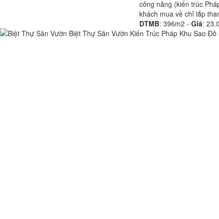
công năng (kiến trúc Phá
khách mua về chỉ lắp th
DTMB
:
396m2 -
Giá
:
23.