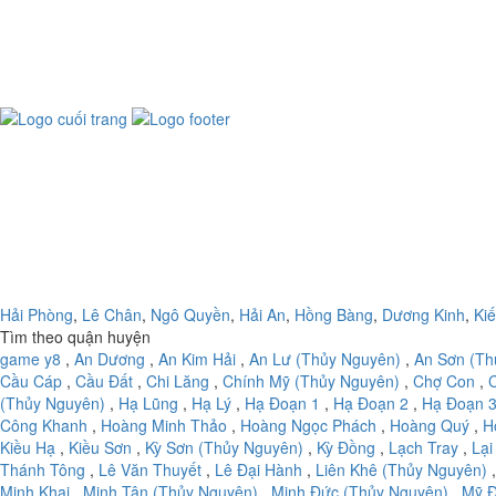
Hải Phòng
,
Lê Chân
,
Ngô Quyền
,
Hải An
,
Hồng Bàng
,
Dương Kinh
,
Ki
Tìm theo quận huyện
game y8
,
An Dương
,
An Kim Hải
,
An Lư (Thủy Nguyên)
,
An Sơn (Th
Cầu Cáp
,
Cầu Đất
,
Chi Lăng
,
Chính Mỹ (Thủy Nguyên)
,
Chợ Con
,
(Thủy Nguyên)
,
Hạ Lũng
,
Hạ Lý
,
Hạ Đoạn 1
,
Hạ Đoạn 2
,
Hạ Đoạn 
Công Khanh
,
Hoàng Minh Thảo
,
Hoàng Ngọc Phách
,
Hoàng Quý
,
H
Kiều Hạ
,
Kiều Sơn
,
Kỳ Sơn (Thủy Nguyên)
,
Kỳ Đồng
,
Lạch Tray
,
Lại
Thánh Tông
,
Lê Văn Thuyết
,
Lê Đại Hành
,
Liên Khê (Thủy Nguyên)
Minh Khai
,
Minh Tân (Thủy Nguyên)
,
Minh Đức (Thủy Nguyên)
,
Mỹ Đ