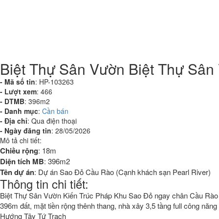
Biệt Thự Sân Vườn Biệt Thự Sân
- Mã số tin
:
HP-103263
- Lượt xem
:
466
- DTMB
:
396m2
- Danh mục
:
Cần bán
- Địa chỉ
:
Qua điện thoại
- Ngày đăng tin
:
28/05/2026
Mô tả chi tiết:
Chiều rộng
:
18m
Diện tích MB
:
396m2
Tên dự án
:
Dự án Sao Đỏ Cầu Rào (Cạnh khách sạn Pearl River)
Thông tin chi tiết:
Biệt Thự Sân Vườn Kiến Trúc Pháp Khu Sao Đỏ ngay chân Cầu Rào
396m đất, mặt tiền rộng thênh thang, nhà xây 3,5 tầng full công năn
Hướng Tây Tứ Trạch