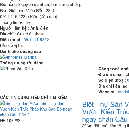
Bìa hồng 2 quyền cá nhân, bán công chứng
Bao Giá toàn Miền Bắc: 23 tỉ
0911 115 222 e Kiên (đầu cao)
Thông tin liên hệ:
Người liên hệ
:
Anh Kiên
Địa chỉ
:
Qua điện thoại
Điện thoại
:
09.1111.5222
Bản đồ vị trí:
Dành cho quảng cáo
Thông tin người đăng
Công ty/cá nhâ
Địa chỉ email
:
ph
Số điện thoại
:
0
Địa chỉ liên lạc
:
Website
:
nhadat
CÁC TIN CÙNG TIÊU CHÍ TÌM KIẾM
Biệt Thự Sân 
Vườn Kiến Trú
ngay chân Cầu
HP-103263
396m đất, mặt tiền rộng t