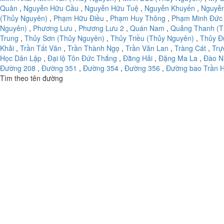
Quân
,
Nguyễn Hữu Cầu
,
Nguyễn Hữu Tuệ
,
Nguyễn Khuyến
,
Nguyễ
(Thủy Nguyên)
,
Phạm Hữu Điều
,
Phạm Huy Thông
,
Phạm Minh Đức
Nguyên)
,
Phương Lưu
,
Phương Lưu 2
,
Quán Nam
,
Quảng Thanh (T
Trung
,
Thủy Sơn (Thủy Nguyên)
,
Thủy Triều (Thủy Nguyên)
,
Thủy Đ
Khải
,
Trần Tất Văn
,
Trần Thành Ngọ
,
Trần Văn Lan
,
Tràng Cát
,
Trự
Học Dân Lập
,
Đại lộ Tôn Đức Thắng
,
Đằng Hải
,
Đặng Ma La
,
Đào N
Đường 208
,
Đường 351
,
Đường 354
,
Đường 356
,
Đường bao Trần 
Tìm theo tên đường