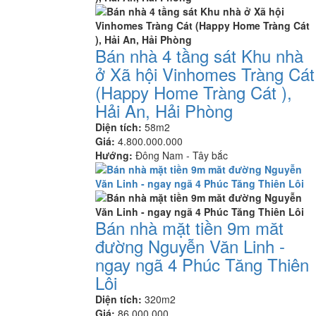
Bán nhà 4 tầng sát Khu nhà
ở Xã hội Vinhomes Tràng Cát
(Happy Home Tràng Cát ),
Hải An, Hải Phòng
Diện tích:
58m2
Giá:
4.800.000.000
Hướng:
Đông Nam - Tây bắc
Bán nhà mặt tiền 9m măt
đường Nguyễn Văn Linh -
ngay ngã 4 Phúc Tăng Thiên
Lôi
Diện tích:
320m2
Giá:
86.000.000