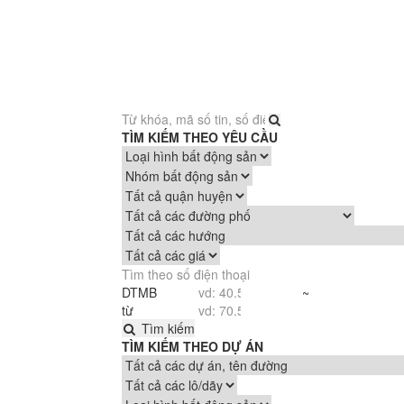
TÌM KIẾM THEO YÊU CẦU
DTMB
~
từ
Tìm kiếm
TÌM KIẾM THEO DỰ ÁN