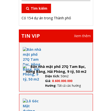
Tìm kiếm
Có 154 dự án trong Thành phố
TIN VIP
Xem thêm
Bán
nhà
mặt
phố
27Q
Tam
Bạc,
Diện tích:
50m2
Hồng
Giá:
8.600.000.000
Bàng,
Hướng:
Tất cả các hướng
Hải
Phòng,
9 tỷ, 50
Lô Góc
m2
Mặt
đường