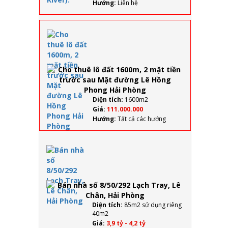
Dũng
Hướng:
Liên hệ
2), Mê
Linh,
Anh
Cho
Dũng
thuê
(đối
lô đất
diện
1600m,
KS
2 mặt
Pearl
tiền
River).
trước
sau
Diện tích:
1600m2
Mặt
Giá:
111.000.000
đường
Hướng:
Tất cả các hướng
Lê
Hồng
Phong
Bán
Hải
nhà số
Phòng
8/50/292
Lạch
Tray, Lê
Chân,
Hải
Diện tích:
85m2 sử dụng riêng
Phòng
40m2
Giá:
3,9 tỷ - 4,2 tỷ