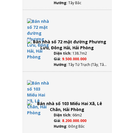
Hướng:
Tây Bắc
Bán
nhà số
72 mặt
đường
Phương
Lưu,
Đông
Diện tích:
138.7m2
Hải, Hải
Giá:
9.500.000.000
Phòng
Hướng:
Tây Tứ Trạch (Tây, Tây
Bắc, Tây Nam, Đông Bắc)
Bán
nhà số
103
Miếu
Hai
Xã, Lê
Chân,
Diện tích:
66m2
Hải
Giá:
8.200.000.000
Phòng
Hướng:
Đông Bắc