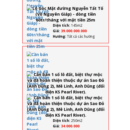
Nguyễn
Tất Tố (Võ
Nguyên
Giáp) -
dòng tiền
Diện tích:
145m2
60tr/tháng
Giá:
39.000.000.000
với mặt
Hướng:
Tất cả các hướng
tiền 25m
Cần
bán 1
số lô
đất,
biệt
thự
mộc
và đã
hoàn
thiện
thuộc
dự án
Sao
Diện tích:
250m2
Đỏ
Giá:
34.000.000
(Anh