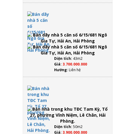
Hải
Phòng
Bán
dãy
nhà 5
căn số
6/15/681
Ngô
Gia Tự,
Hải An,
Hải
Diện tích:
43m2
Phòng
Giá:
3.700.000.000
Hướng:
Liên hệ
Bán nhà
trong
khu
TĐC
Tam Kỳ,
Tổ 27,
phường
Vĩnh
Diện tích:
50m2
Niệm,
Giá:
3.900.000.000