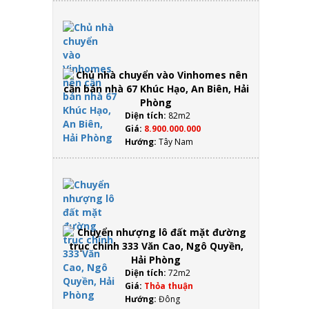
Chủ nhà
chuyển
vào
Vinhomes
nên cần
bán nhà
67 Khúc
Hạo, An
Diện tích:
82m2
Biên, Hải
Giá:
8.900.000.000
Phòng
Hướng:
Tây Nam
Chuyển
nhượng
lô đất
mặt
đường
trục
chính
333 Văn
Diện tích:
72m2
Cao,
Giá:
Thỏa thuận
Ngô
Hướng:
Đông
Quyền,