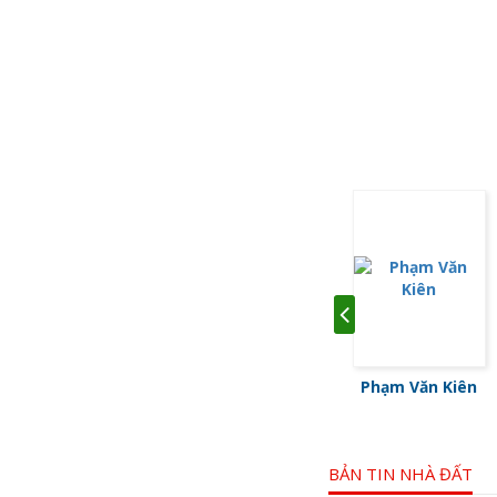
Trần Hiển
Phạm Văn Kiên
Trần Thị Hồng
BẢN TIN NHÀ ĐẤT