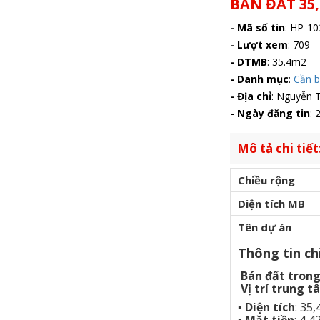
BÁN ĐẤT 35
- Mã số tin
:
HP-10
- Lượt xem
:
709
- DTMB
:
35.4m2
- Danh mục
:
Cần 
- Địa chỉ
:
Nguyễn T
- Ngày đăng tin
:
2
Mô tả chi tiết
Chiều rộng
Diện tích MB
Tên dự án
Thông tin chi
Bán đất tron
Vị trí trung 
▪️
Diện tích
: 35