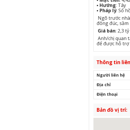
▪️
Mặt tiền
: 4,
▪️
Hướng
: Tây
▪️
Pháp lý
: Sổ h
Ngõ trước nhà ô
đông đúc, sầm u
Giá bán
: 2,3 
Anh/chị quan t
để được hỗ trợ 
Thông tin liên
Người liên hệ
Địa chỉ
Điện thoại
Bản đồ vị trí: