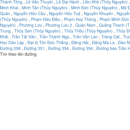
Thánh Tông
,
Lê Văn Thuyết
,
Lê Đại Hành
,
Liên Khê (Thủy Nguyên)
Minh Khai
,
Minh Tân (Thủy Nguyên)
,
Minh Đức (Thủy Nguyên)
,
Mỹ Đ
Quân
,
Nguyễn Hữu Cầu
,
Nguyễn Hữu Tuệ
,
Nguyễn Khuyến
,
Nguyễ
(Thủy Nguyên)
,
Phạm Hữu Điều
,
Phạm Huy Thông
,
Phạm Minh Đức
Nguyên)
,
Phương Lưu
,
Phương Lưu 2
,
Quán Nam
,
Quảng Thanh (T
Trung
,
Thủy Sơn (Thủy Nguyên)
,
Thủy Triều (Thủy Nguyên)
,
Thủy Đ
Khải
,
Trần Tất Văn
,
Trần Thành Ngọ
,
Trần Văn Lan
,
Tràng Cát
,
Trự
Học Dân Lập
,
Đại lộ Tôn Đức Thắng
,
Đằng Hải
,
Đặng Ma La
,
Đào N
Đường 208
,
Đường 351
,
Đường 354
,
Đường 356
,
Đường bao Trần 
Tìm theo tên đường