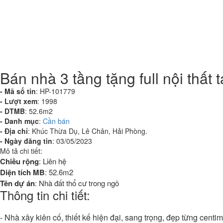
Bán nhà 3 tầng tặng full nội thấ
- Mã số tin
:
HP-101779
- Lượt xem
:
1998
- DTMB
:
52.6m2
- Danh mục
:
Cần bán
- Địa chỉ
:
Khúc Thừa Dụ, Lê Chân, Hải Phòng.
- Ngày đăng tin
:
03/05/2023
Mô tả chi tiết:
Chiều rộng
:
Liên hệ
Diện tích MB
:
52.6m2
Tên dự án
:
Nhà đất thổ cư trong ngõ
Thông tin chi tiết:
- Nhà xây kiên cố, thiết kế hiện đại, sang trọng, đẹp từng cen