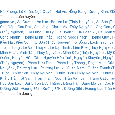
Hải Phòng
,
Lê Chân
,
Ngô Quyền
,
Hải An
,
Hồng Bàng
,
Dương Kinh
,
Ki
Tìm theo quận huyện
game y8
,
An Dương
,
An Kim Hải
,
An Lư (Thủy Nguyên)
,
An Sơn (Th
Cầu Cáp
,
Cầu Đất
,
Chi Lăng
,
Chính Mỹ (Thủy Nguyên)
,
Chợ Con
,
(Thủy Nguyên)
,
Hạ Lũng
,
Hạ Lý
,
Hạ Đoạn 1
,
Hạ Đoạn 2
,
Hạ Đoạn 
Công Khanh
,
Hoàng Minh Thảo
,
Hoàng Ngọc Phách
,
Hoàng Quý
,
H
Kiều Hạ
,
Kiều Sơn
,
Kỳ Sơn (Thủy Nguyên)
,
Kỳ Đồng
,
Lạch Tray
,
Lại
Thánh Tông
,
Lê Văn Thuyết
,
Lê Đại Hành
,
Liên Khê (Thủy Nguyên)
Minh Khai
,
Minh Tân (Thủy Nguyên)
,
Minh Đức (Thủy Nguyên)
,
Mỹ Đ
Quân
,
Nguyễn Hữu Cầu
,
Nguyễn Hữu Tuệ
,
Nguyễn Khuyến
,
Nguyễ
(Thủy Nguyên)
,
Phạm Hữu Điều
,
Phạm Huy Thông
,
Phạm Minh Đức
Nguyên)
,
Phương Lưu
,
Phương Lưu 2
,
Quán Nam
,
Quảng Thanh (T
Trung
,
Thủy Sơn (Thủy Nguyên)
,
Thủy Triều (Thủy Nguyên)
,
Thủy Đ
Khải
,
Trần Tất Văn
,
Trần Thành Ngọ
,
Trần Văn Lan
,
Tràng Cát
,
Trự
Học Dân Lập
,
Đại lộ Tôn Đức Thắng
,
Đằng Hải
,
Đặng Ma La
,
Đào N
Đường 208
,
Đường 351
,
Đường 354
,
Đường 356
,
Đường bao Trần 
Tìm theo tên đường