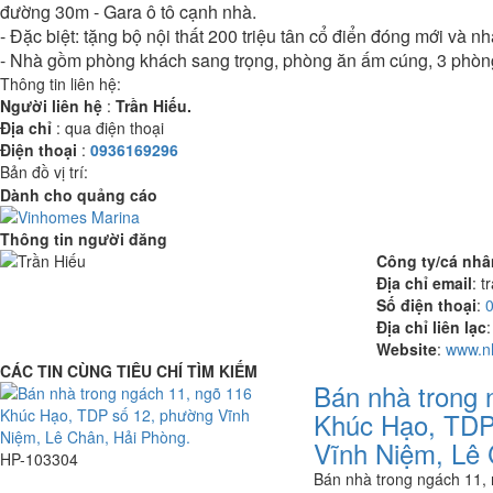
đường 30m - Gara ô tô cạnh nhà.
- Đặc biệt: tặng bộ nội thất 200 triệu tân cổ điển đóng mới và n
- Nhà gồm phòng khách sang trọng, phòng ăn ấm cúng, 3 phòng 
Thông tin liên hệ:
Người liên hệ
:
Trần Hiếu.
Địa chỉ
:
qua điện thoại
Điện thoại
:
0936169296
Bản đồ vị trí:
Dành cho quảng cáo
Thông tin người đăng
Công ty/cá nhâ
Địa chỉ email
:
tr
Số điện thoại
:
0
Địa chỉ liên lạc
:
Website
:
www.n
CÁC TIN CÙNG TIÊU CHÍ TÌM KIẾM
Bán nhà trong 
Khúc Hạo, TDP
Vĩnh Niệm, Lê 
HP-103304
Bán nhà trong ngách 11,