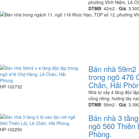
phường Vĩnh Niệm, Lê Ch
DTMB
:
42m2 -
Giá
:
3.30
Bán nhà 59m2 x
trong ngõ 476 
Chân, Hải Phò
HP-102732
Nhà tự xây 4 tầng độc lập,
cổng riêng, hướng tây n
DTMB
:
59m2 -
Giá
:
3.39
Bán nhà 3 tầng 
ngõ 560 Thiên 
HP-102250
Phòng.