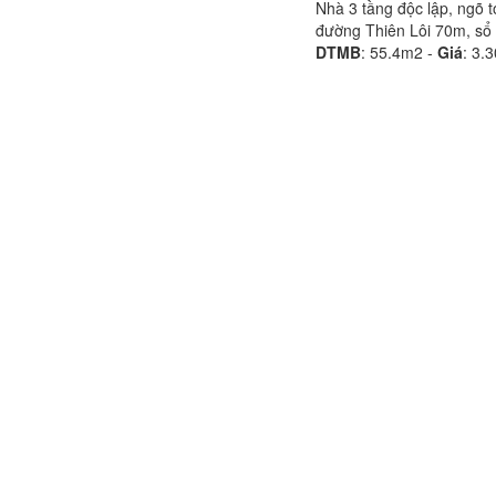
Nhà 3 tầng độc lập, ngõ t
đường Thiên Lôi 70m, sổ 
DTMB
:
55.4m2 -
Giá
:
3.3