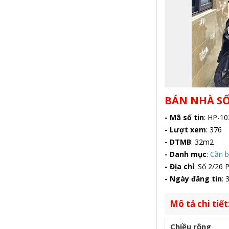
BÁN NHÀ SỐ
- Mã số tin
:
HP-10
- Lượt xem
:
376
- DTMB
:
32m2
- Danh mục
:
Cần 
- Địa chỉ
:
Số 2/26 P
- Ngày đăng tin
:
3
Mô tả chi tiết
Chiều rộng