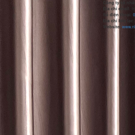
Công ty/cá nhâ
Địa chỉ email
:
tr
Số điện thoại
:
0
Địa chỉ liên lạc
:
Website
:
www.n