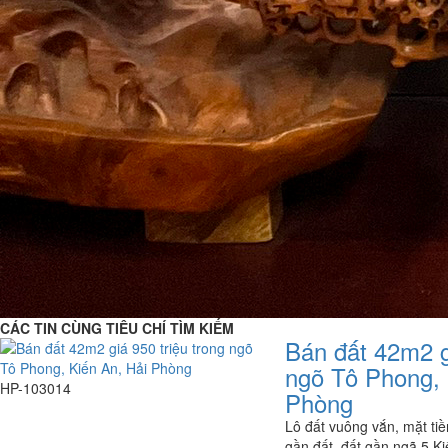
CÁC TIN CÙNG TIÊU CHÍ TÌM KIẾM
Bán đất 42m2 gi
ngõ Tô Phong, 
HP-103014
Phòng
Lô đất vuông vắn, mặt ti
gần đất, đất gần ngã 5 Ki