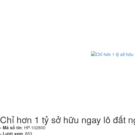
Chỉ hơn 1 tỷ sở hữu ngay lô đất 
- Mã số tin
:
HP-102800
- Lượt xem
:
853