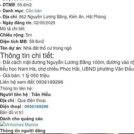
- DTMB
:
59.6m2
- Danh mục
:
Cần bán
- Địa chỉ
:
862 Nguyễn Lương Bằng, Kiến An, Hải Phòng.
- Ngày đăng tin
:
02/05/2025
Mô tả chi tiết:
Chiều rộng
:
5m
Diện tích MB
:
59.6m2
Tên dự án
:
Nhà đất thổ cư trong ngõ
Thông tin chi tiết:
- Đất cách mặt đường Nguyễn Lương Bằng 100m, đường vào rộng 
tiểu học Nam Hà, chợ chiều Phúc Hải, UBND phường Văn Đẩu, cá
- Giá bán: 1 tỷ 050 triệu.
Liên hệ xem đất: 0936169296
Thông tin liên hệ:
Người liên hệ
:
Trần Hiếu
Địa chỉ
:
Qua điện thoại.
Điện thoại
:
0936169296
Bản đồ vị trí:
Dành cho quảng cáo
Thông tin người đăng