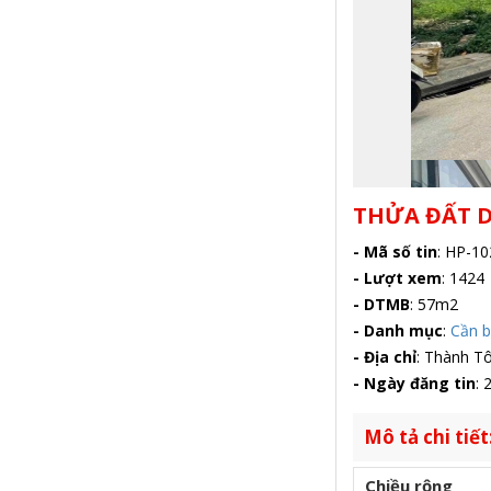
THỬA ĐẤT D
- Mã số tin
:
HP-10
- Lượt xem
:
1424
- DTMB
:
57m2
- Danh mục
:
Cần 
- Địa chỉ
:
Thành Tô,
- Ngày đăng tin
:
2
Mô tả chi tiết
Chiều rộng