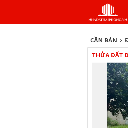
CẦN BÁN
Đ
THỬA ĐẤT D