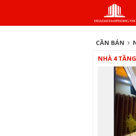
CẦN BÁN
N
NHÀ 4 TẦNG