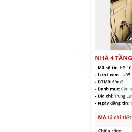
NHÀ 4 TẦNG
- Mã số tin
:
HP-10
- Lượt xem
:
1405
- DTMB
:
60m2
- Danh mục
:
Cần 
- Địa chỉ
:
Trung Lực
- Ngày đăng tin
:
1
Mô tả chi tiết
Chiều rộng