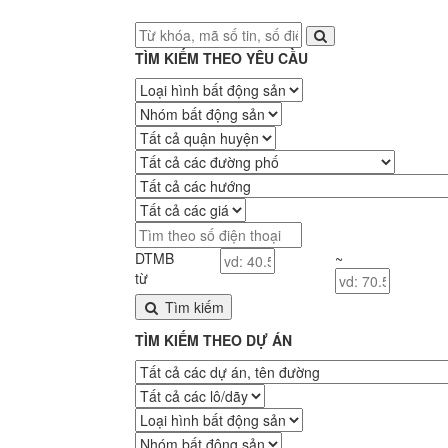
TÌM KIẾM THEO YÊU CẦU
DTMB
~
từ
Tìm kiếm
TÌM KIẾM THEO DỰ ÁN