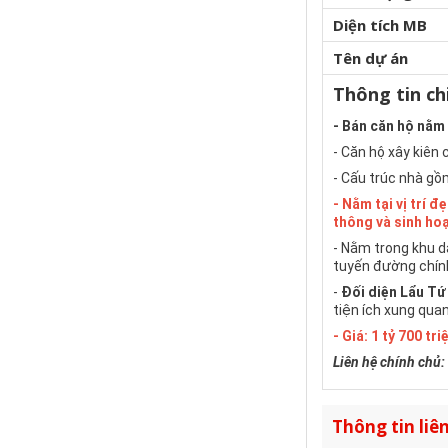
Diện tích MB
Tên dự án
Thông tin chi
- Bán căn hộ nằm
- Căn hộ xây kiên 
- Cấu trúc nhà gồm
- Nằm tại vị trí 
thông và sinh hoạ
- Nằm trong khu dâ
tuyến đường chính
-
Đối diện Lẩu Tứ 
tiện ích xung quan
- Giá: 1 tỷ 700 tr
Liên hệ chính chủ:
Thông tin liên