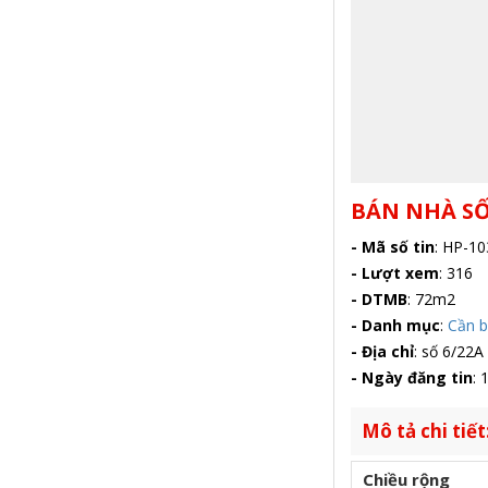
BÁN NHÀ SỐ
- Mã số tin
:
HP-10
- Lượt xem
:
316
- DTMB
:
72m2
- Danh mục
:
Cần 
- Địa chỉ
:
số 6/22A 
- Ngày đăng tin
:
1
Mô tả chi tiết
Chiều rộng