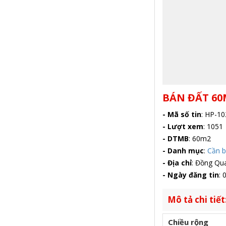
BÁN ĐẤT 6
- Mã số tin
:
HP-10
- Lượt xem
:
1051
- DTMB
:
60m2
- Danh mục
:
Cần 
- Địa chỉ
:
Đồng Qua
- Ngày đăng tin
:
0
Mô tả chi tiết
Chiều rộng